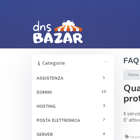
FAQ
Categorie
Home
1
ASSISTENZA
Qua
10
DOMINI
pro
3
HOSTING
Il servi
E' atti
7
POSTA ELETTRONICA
4
SERVER
oscur