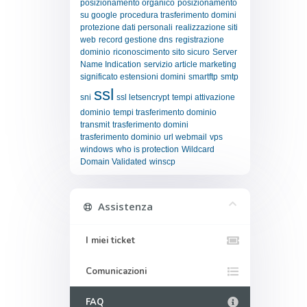
posizionamento organico
posizionamento
su google
procedura trasferimento domini
protezione dati personali
realizzazione siti
web
record gestione dns
registrazione
dominio
riconoscimento sito sicuro
Server
Name Indication
servizio article marketing
significato estensioni domini
smartftp
smtp
ssl
sni
ssl letsencrypt
tempi attivazione
dominio
tempi trasferimento dominio
transmit
trasferimento domini
trasferimento dominio
url webmail
vps
windows
who is protection
Wildcard
Domain Validated
winscp
Assistenza
I miei ticket
Comunicazioni
FAQ