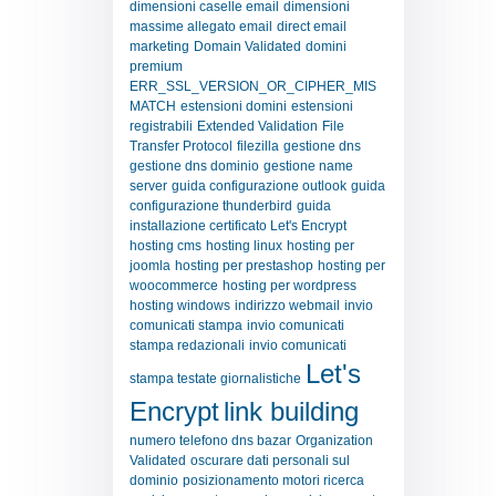
dimensioni caselle email
dimensioni
massime allegato email
direct email
marketing
Domain Validated
domini
premium
ERR_SSL_VERSION_OR_CIPHER_MIS
MATCH
estensioni domini
estensioni
registrabili
Extended Validation
File
Transfer Protocol
filezilla
gestione dns
gestione dns dominio
gestione name
server
guida configurazione outlook
guida
configurazione thunderbird
guida
installazione certificato Let's Encrypt
hosting cms
hosting linux
hosting per
joomla
hosting per prestashop
hosting per
woocommerce
hosting per wordpress
hosting windows
indirizzo webmail
invio
comunicati stampa
invio comunicati
stampa redazionali
invio comunicati
Let's
stampa testate giornalistiche
Encrypt
link building
numero telefono dns bazar
Organization
Validated
oscurare dati personali sul
dominio
posizionamento motori ricerca