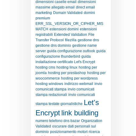
dimensioni caselle email
dimensioni
massime allegato email
direct email
marketing
Domain Validated
domini
premium
ERR_SSL_VERSION_OR_CIPHER_MIS
MATCH
estensioni domini
estensioni
registrabili
Extended Validation
File
Transfer Protocol
filezilla
gestione dns
gestione dns dominio
gestione name
server
guida configurazione outlook
guida
configurazione thunderbird
guida
installazione certificato Let's Encrypt
hosting cms
hosting linux
hosting per
joomla
hosting per prestashop
hosting per
woocommerce
hosting per wordpress
hosting windows
indirizzo webmail
invio
comunicati stampa
invio comunicati
stampa redazionali
invio comunicati
Let's
stampa testate giornalistiche
Encrypt
link building
numero telefono dns bazar
Organization
Validated
oscurare dati personali sul
dominio
posizionamento motori ricerca