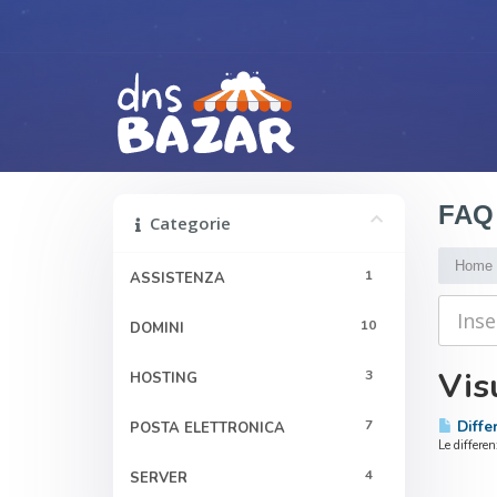
FAQ
Categorie
Home
1
ASSISTENZA
10
DOMINI
Visu
3
HOSTING
7
Diffe
POSTA ELETTRONICA
Le differe
4
SERVER