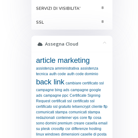
8
SERVIZI DI VISIBILITA'
8
SSL
Assegna Cloud
article marketing
assistenza amministrativa
assistenza
tecnica
auth code
auth code dominio
back link
cambiare certificato ssl
campagne bing ads
campagne google
ads
campagne ppc
Certificate Signing
Request
certificati ssl
certificato ssl
certificato ssl gratuito letsencrypt
cliente ftp
comunicati stampa
comunicati stampa
redazionali
conteiner vps
core ftp
cosa
sono domini premium
creare casella email
su plesk
crossftp
csr
differenze hosting
linux windows
dimensioni caselle di posta