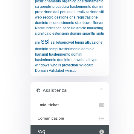
posizionamento organico
posizionamento
su google
procedura trasferimento domini
protezione dati personali
realizzazione siti
web
record gestione dns
registrazione
dominio
riconoscimento sito sicuro
Server
Name Indication
servizio article marketing
significato estensioni domini
smartftp
smtp
ssl
sni
ssl letsencrypt
tempi attivazione
dominio
tempi trasferimento dominio
transmit
trasferimento domini
trasferimento dominio
url webmail
vps
windows
who is protection
Wildcard
Domain Validated
winscp
Assistenza
I miei ticket
Comunicazioni
FAQ