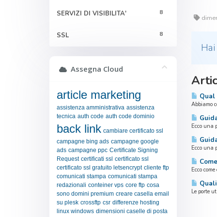
8
SERVIZI DI VISIBILITA'
dimens
8
SSL
Hai
Assegna Cloud
Artic
article marketing
Qual è
Abbiamo con
assistenza amministrativa
assistenza
tecnica
auth code
auth code dominio
Guida
back link
Ecco una p
cambiare certificato ssl
Guida 
campagne bing ads
campagne google
Ecco una p
ads
campagne ppc
Certificate Signing
Request
certificati ssl
certificato ssl
Come 
certificato ssl gratuito letsencrypt
cliente ftp
Ecco come 
comunicati stampa
comunicati stampa
Quali
redazionali
conteiner vps
core ftp
cosa
Le porte u
sono domini premium
creare casella email
su plesk
crossftp
csr
differenze hosting
linux windows
dimensioni caselle di posta