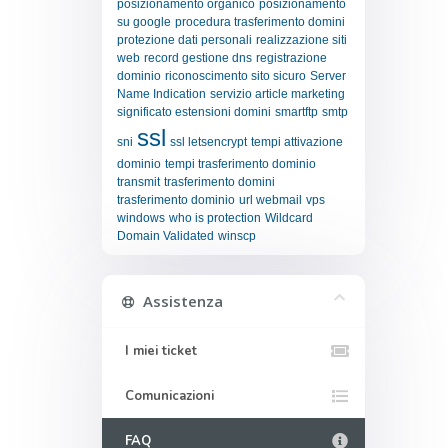
posizionamento organico
posizionamento
su google
procedura trasferimento domini
protezione dati personali
realizzazione siti
web
record gestione dns
registrazione
dominio
riconoscimento sito sicuro
Server
Name Indication
servizio article marketing
significato estensioni domini
smartftp
smtp
ssl
sni
ssl letsencrypt
tempi attivazione
dominio
tempi trasferimento dominio
transmit
trasferimento domini
trasferimento dominio
url webmail
vps
windows
who is protection
Wildcard
Domain Validated
winscp
Assistenza
I miei ticket
Comunicazioni
FAQ