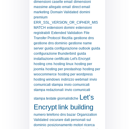
dimensioni caselle email
dimensioni
massime allegato email
direct email
marketing
Domain Validated
domini
premium
ERR_SSL_VERSION_OR_CIPHER_MIS
MATCH
estensioni domini
estensioni
registrabili
Extended Validation
File
Transfer Protocol
filezilla
gestione dns
gestione dns dominio
gestione name
server
guida configurazione outlook
guida
configurazione thunderbird
guida
installazione certificato Let's Encrypt
hosting cms
hosting linux
hosting per
joomla
hosting per prestashop
hosting per
woocommerce
hosting per wordpress
hosting windows
indirizzo webmail
invio
comunicati stampa
invio comunicati
stampa redazionali
invio comunicati
Let's
stampa testate giornalistiche
Encrypt
link building
numero telefono dns bazar
Organization
Validated
oscurare dati personali sul
dominio
posizionamento motori ricerca