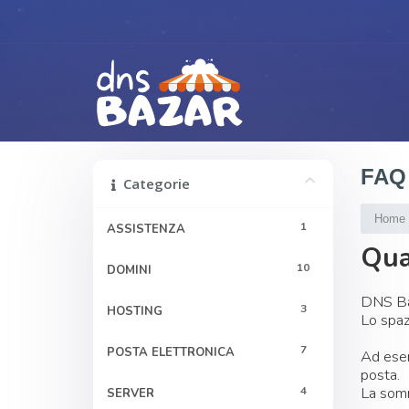
FAQ
Categorie
Home
1
ASSISTENZA
Qua
10
DOMINI
DNS Baz
3
HOSTING
Lo spaz
7
POSTA ELETTRONICA
Ad esem
posta.
La somm
4
SERVER