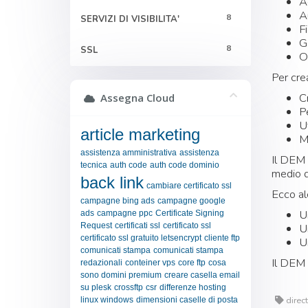
Ac
A
8
SERVIZI DI VISIBILITA'
Fi
G
8
SSL
O
Per cre
Cr
Assegna Cloud
P
U
article marketing
M
assistenza amministrativa
assistenza
Il DEM 
tecnica
auth code
auth code dominio
medio 
back link
cambiare certificato ssl
Ecco al
campagne bing ads
campagne google
U
ads
campagne ppc
Certificate Signing
Request
certificati ssl
certificato ssl
U
certificato ssl gratuito letsencrypt
cliente ftp
U
comunicati stampa
comunicati stampa
Il DEM 
redazionali
conteiner vps
core ftp
cosa
sono domini premium
creare casella email
su plesk
crossftp
csr
differenze hosting
direct
linux windows
dimensioni caselle di posta