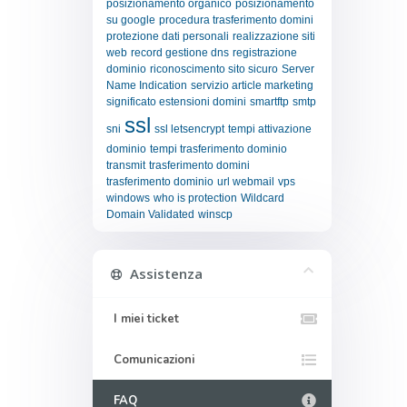
posizionamento organico
posizionamento
su google
procedura trasferimento domini
protezione dati personali
realizzazione siti
web
record gestione dns
registrazione
dominio
riconoscimento sito sicuro
Server
Name Indication
servizio article marketing
significato estensioni domini
smartftp
smtp
ssl
sni
ssl letsencrypt
tempi attivazione
dominio
tempi trasferimento dominio
transmit
trasferimento domini
trasferimento dominio
url webmail
vps
windows
who is protection
Wildcard
Domain Validated
winscp
Assistenza
I miei ticket
Comunicazioni
FAQ