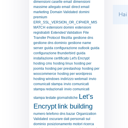
dimensioni caselle email
dimensioni
massime allegato email
direct email
marketing
Domain Validated
domini
Hai
premium
ERR_SSL_VERSION_OR_CIPHER_MIS
MATCH
estensioni domini
estensioni
registrabili
Extended Validation
File
Transfer Protocol
filezilla
gestione dns
gestione dns dominio
gestione name
server
guida configurazione outlook
guida
configurazione thunderbird
guida
installazione certificato Let's Encrypt
hosting cms
hosting linux
hosting per
joomla
hosting per prestashop
hosting per
woocommerce
hosting per wordpress
hosting windows
indirizzo webmail
invio
comunicati stampa
invio comunicati
stampa redazionali
invio comunicati
Let's
stampa testate giornalistiche
Encrypt
link building
numero telefono dns bazar
Organization
Validated
oscurare dati personali sul
dominio
posizionamento motori ricerca