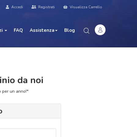
Accedi
Registrati
Visualizza Carrello
zi
FAQ
Assistenza
Blog
inio da noi
o per un anno!*
o